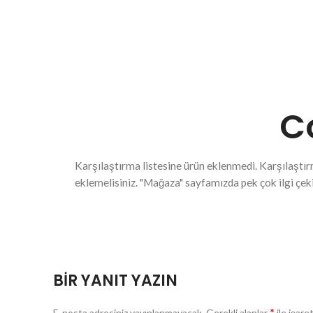
C
Karşılaştırma listesine ürün eklenmedi. Karşılaştır
eklemelisiniz.
"Mağaza" sayfamızda pek çok ilgi çeki
BIR YANIT YAZIN
*
E-posta adresiniz yayınlanmayacak.
Gerekli alanlar
ile işare