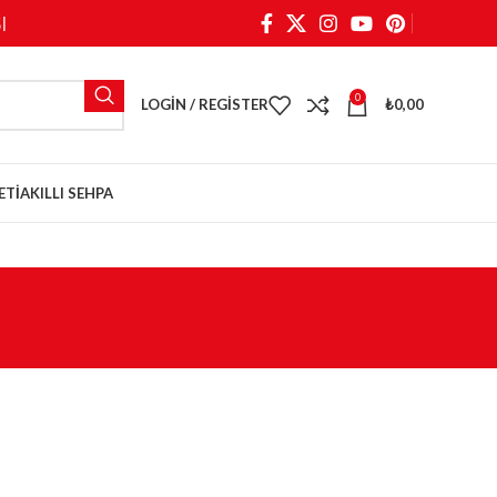
I
0
LOGIN / REGISTER
₺
0,00
ETI
AKILLI SEHPA