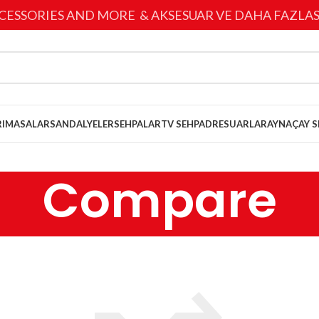
CESSORIES AND MORE & AKSESUAR VE DAHA FAZLAS
I
MASALAR
SANDALYELER
SEHPALAR
TV SEHPA
DRESUARLAR
AYNA
ÇAY S
Compare