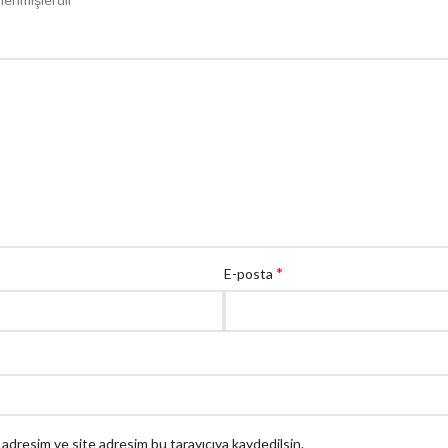
*
E-posta
 adresim ve site adresim bu tarayıcıya kaydedilsin.