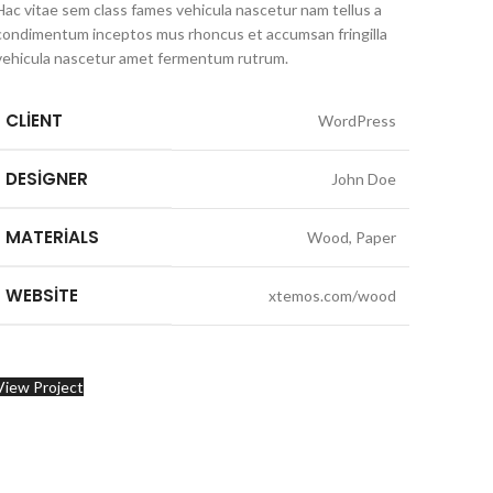
Hac vitae sem class fames vehicula nascetur nam tellus a
condimentum inceptos mus rhoncus et accumsan fringilla
vehicula nascetur amet fermentum rutrum.
CLIENT
WordPress
DESIGNER
John Doe
MATERIALS
Wood, Paper
WEBSITE
xtemos.com/wood
View Project