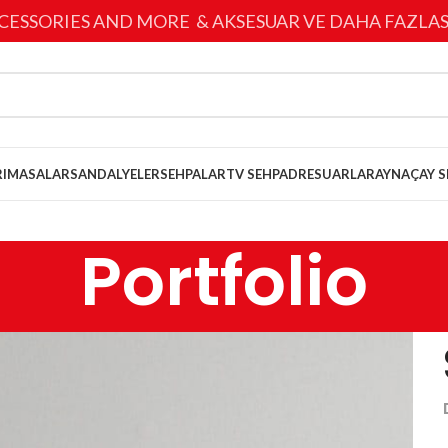
CESSORIES AND MORE & AKSESUAR VE DAHA FAZLAS
I
MASALAR
SANDALYELER
SEHPALAR
TV SEHPA
DRESUARLAR
AYNA
ÇAY S
Portfolio