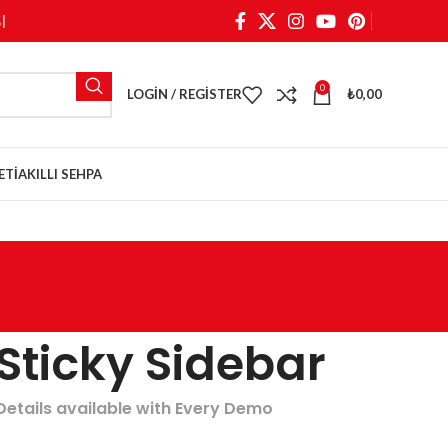
I
0
LOGIN / REGISTER
₺
0,00
ETI
AKILLI SEHPA
Sticky Sidebar
Details available with Every Demo