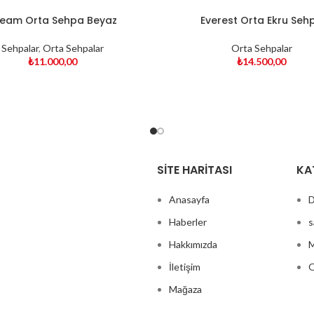
eam Orta Sehpa Beyaz
Everest Orta Ekru Seh
Sehpalar
,
Orta Sehpalar
Orta Sehpalar
₺
11.000,00
₺
14.500,00
SITE HARITASI
KA
Anasayfa
D
Haberler
s
Hakkımızda
M
İletişim
O
Mağaza