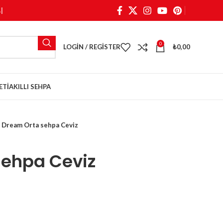
I
0
LOGIN / REGISTER
₺
0,00
ETI
AKILLI SEHPA
Dream Orta sehpa Ceviz
sehpa Ceviz