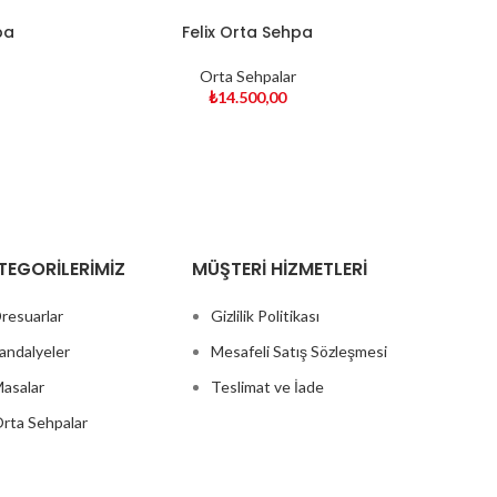
pa
Felix Orta Sehpa
Orta Sehpalar
₺
14.500,00
TEGORILERIMIZ
MÜŞTERI HIZMETLERI
resuarlar
Gizlilik Politikası
andalyeler
Mesafeli Satış Sözleşmesi
asalar
Teslimat ve İade
rta Sehpalar