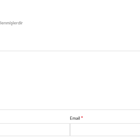
tlenmişlerdir
*
Email