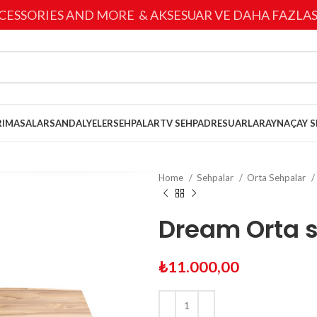
CESSORIES AND MORE & AKSESUAR VE DAHA FAZLAS
I
MASALAR
SANDALYELER
SEHPALAR
TV SEHPA
DRESUARLAR
AYNA
ÇAY S
Home
Sehpalar
Orta Sehpalar
Dream Orta 
₺
11.000,00