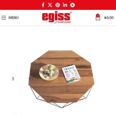
0
MENU
₺
0,00