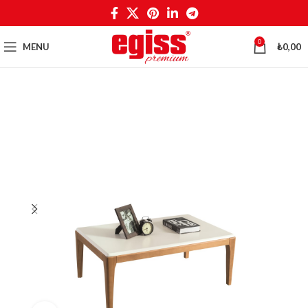
0
MENU
₺
0,00