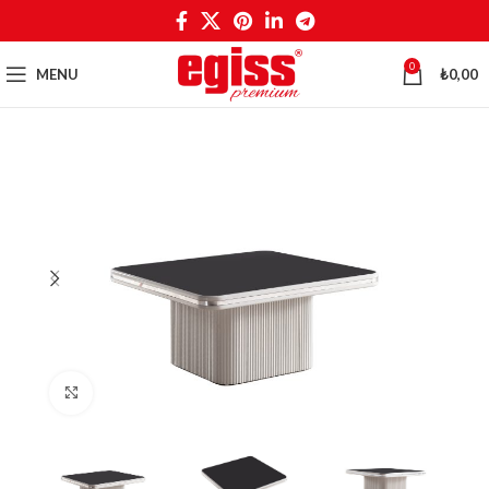
0
MENU
₺
0,00
Click to enlarge