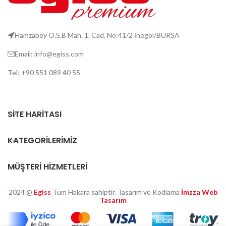
Hamzabey O.S.B Mah. 1. Cad. No:41/2 İnegöl/BURSA
Email: info@egiss.com
Tel: +90 551 089 40 55
SITE HARITASI
KATEGORILERIMIZ
MÜŞTERI HIZMETLERI
2024 @
Egiss
Tüm Hakara sahiptir. Tasarım ve Kodlama
İmzza Web
Tasarım
Tek Tıkla Ödeme Kolaylığı