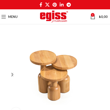
0
MENU
₺
0,00