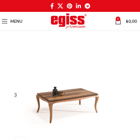
0
MENU
₺
0,00