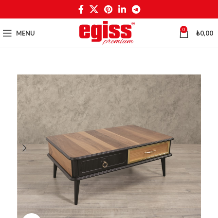
0
MENU
₺
0,00