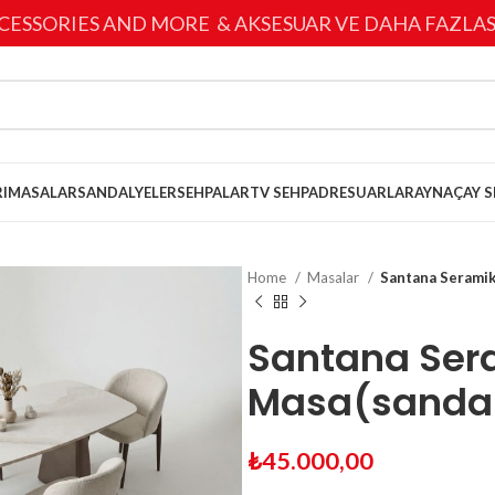
CESSORIES AND MORE & AKSESUAR VE DAHA FAZLAS
I
MASALAR
SANDALYELER
SEHPALAR
TV SEHPA
DRESUARLAR
AYNA
ÇAY S
Home
Masalar
Santana Seramik
Santana Ser
Masa(sandal
₺
45.000,00