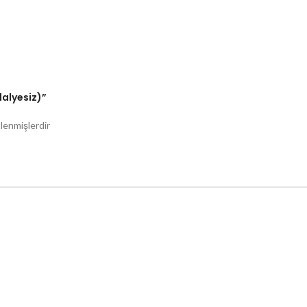
alyesiz)”
tlenmişlerdir