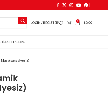
I
0
LOGIN / REGISTER
₺
0,00
ETI
AKILLI SEHPA
 Masa(sandalyesiz)
amik
yesiz)