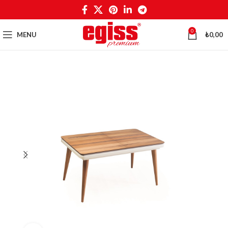
0
MENU
₺
0,00