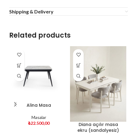
Shipping & Delivery
Related products
Alina Masa
Masalar
₺
22.500,00
Diana açılır masa
F
ekru (sandalyesiz)