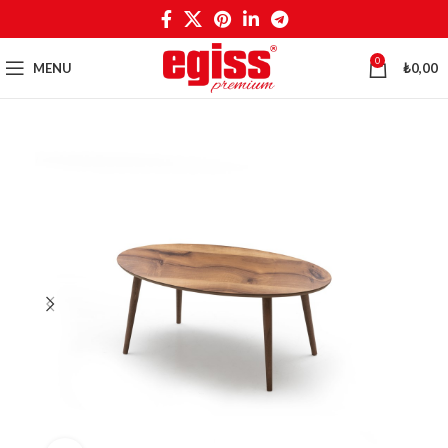
0
MENU
₺
0,00