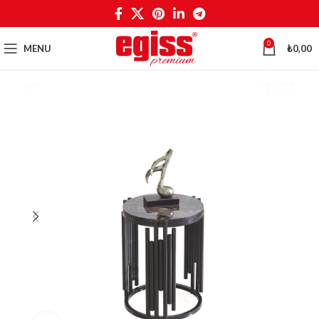
0
MENU
₺
0,00