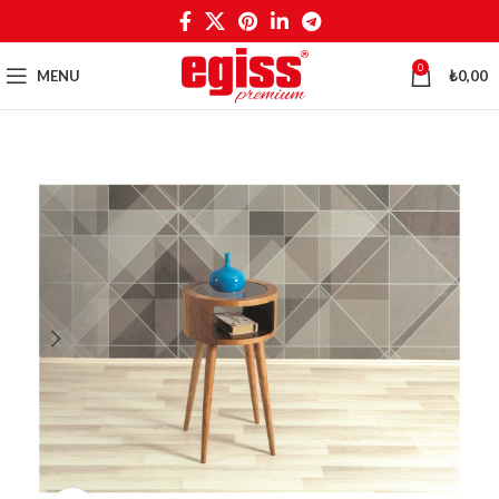
0
MENU
₺
0,00