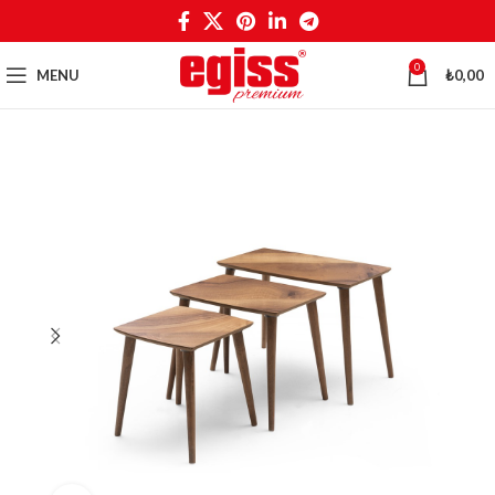
0
MENU
₺
0,00