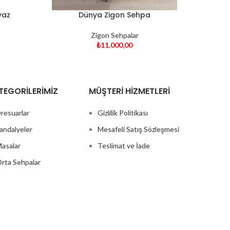
yaz
Dünya Zigon Sehpa
Dü
Zigon Sehpalar
₺
11.000,00
TEGORILERIMIZ
MÜŞTERI HIZMETLERI
resuarlar
Gizlilik Politikası
andalyeler
Mesafeli Satış Sözleşmesi
asalar
Teslimat ve İade
rta Sehpalar