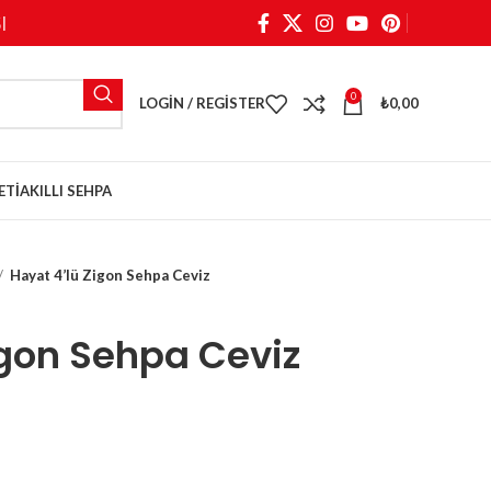
I
0
LOGIN / REGISTER
₺
0,00
ETI
AKILLI SEHPA
Hayat 4’lü Zigon Sehpa Ceviz
igon Sehpa Ceviz