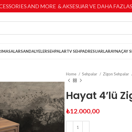
CESSORIES AND MORE & AKSESUAR VE DAHA FAZLAS
I
MASALAR
SANDALYELER
SEHPALAR
TV SEHPA
DRESUARLAR
AYNA
ÇAY S
Home
Sehpalar
Zigon Sehpalar
Hayat 4’lü Z
₺
12.000,00