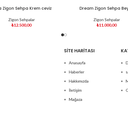
a Zigon Sehpa Krem ceviz
Dream Zigon Sehpa Be
Zigon Sehpalar
Zigon Sehpalar
₺
12.500,00
₺
11.000,00
SITE HARITASI
KA
Anasayfa
D
Haberler
s
Hakkımızda
M
İletişim
O
Mağaza