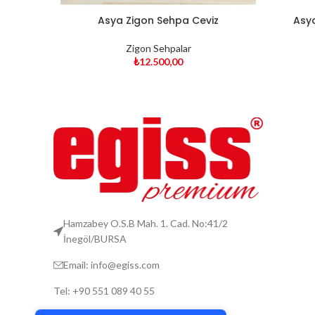
Asya Zigon Sehpa Ceviz
Asy
Zigon Sehpalar
₺
12.500,00
Hamzabey O.S.B Mah. 1. Cad. No:41/2
İnegöl/BURSA
Email: info@egiss.com
Tek Tıkla Ödeme Kolaylığı
Tel: +90 551 089 40 55
7/24 Canlı Destek