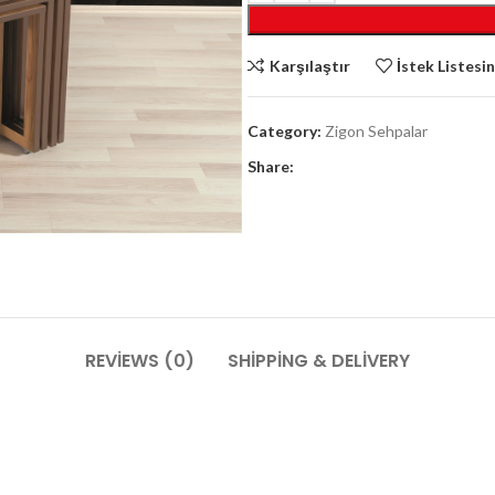
Karşılaştır
İstek Listesi
Category:
Zigon Sehpalar
Share:
REVIEWS (0)
SHIPPING & DELIVERY