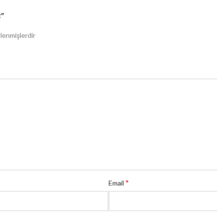
z”
tlenmişlerdir
*
Email