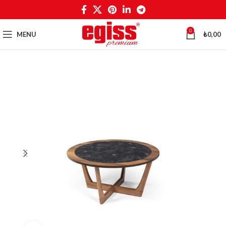
0
MENU
₺
0,00