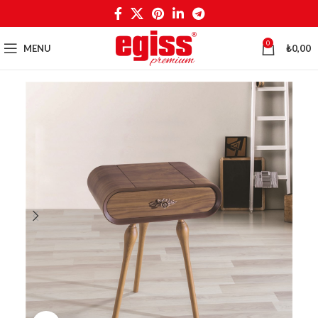
0
MENU
₺
0,00