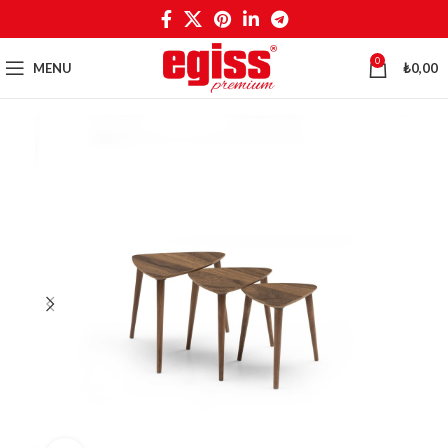
0
MENU
₺
0,00