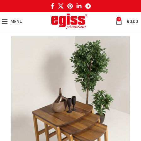
0
MENU
₺
0,00